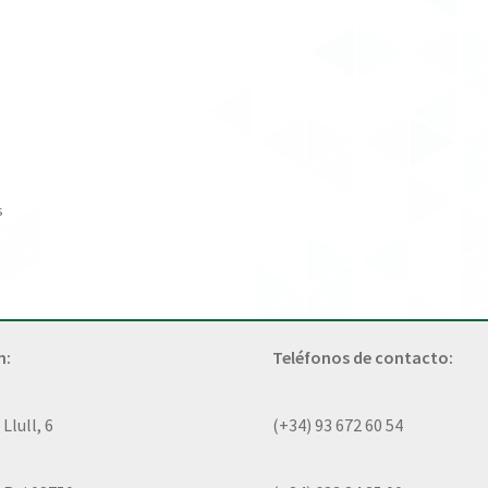
s
n:
Teléfonos de contacto:
lull, 6
(+34) 93 672 60 54