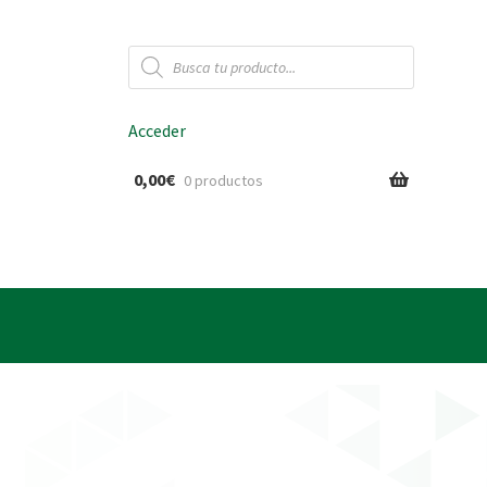
Búsqueda
de
productos
Acceder
0,00
€
0 productos
ido