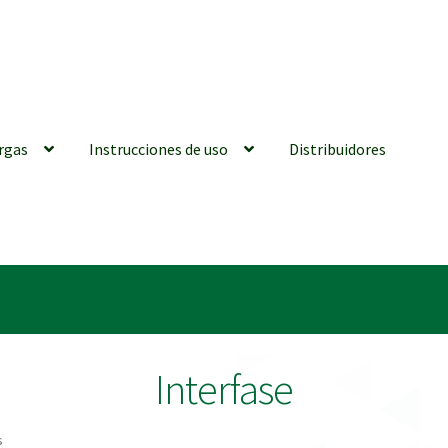
rgas
Instrucciones de uso
Distribuidores
iones generales
Conexiones CAD CAM
Distribuidores
Finalizar Ped
ions for Use (ENG)
Mi cuenta
On-line Store
Productos Favoritos
Interfase
utments | Tienda Online!
s