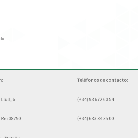
ado
n:
Teléfonos de contacto:
lull, 6
(+34) 93 672 60 54
 Rei 08750
(+34) 633 34 35 00
a- España