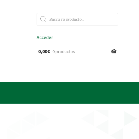
Búsqueda
de
productos
Acceder
0,00
€
0 productos
ido