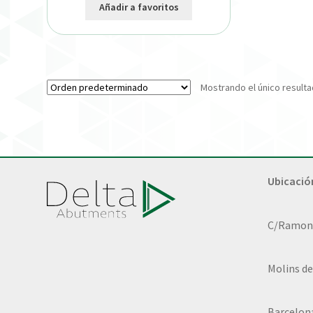
Añadir a favoritos
Mostrando el único result
Ubicació
C/Ramon L
Molins de
Barcelon