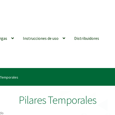
rgas
Instrucciones de uso
Distribuidores
iones generales
Conexiones CAD CAM
Distribuidores
Finalizar Ped
s Temporales
ions for Use (ENG)
Mi cuenta
On-line Store
Productos Favoritos
Pilares Temporales
utments | Tienda Online!
ado