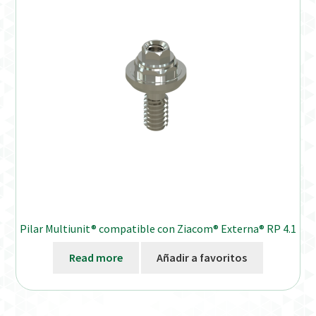
Distribuidores
Finalizar Pedido
Instrucciones de uso
Instrucciones de uso (ESP)
Instructions for Use (ENG)
Mi cuenta
Pilar Multiunit® compatible con Ziacom® Externa® RP 4.1
On-line Store
Read more
Añadir a favoritos
Productos Favoritos
Uso previsto