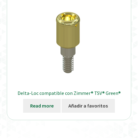
Distribuidores
Finalizar Pedido
Instrucciones de uso
Instrucciones de uso (ESP)
Instructions for Use (ENG)
Mi cuenta
Delta-Loc compatible con Zimmer® TSV® Green®
On-line Store
Read more
Añadir a favoritos
Productos Favoritos
Uso previsto