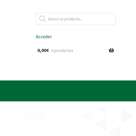
Búsqueda
de
productos
Acceder
0,00
€
0 productos
ido