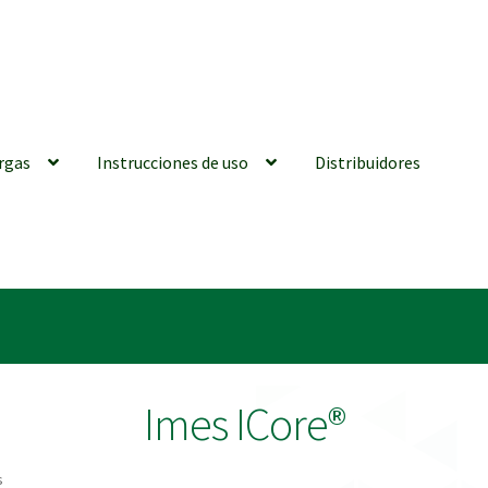
rgas
Instrucciones de uso
Distribuidores
iones generales
Conexiones CAD CAM
Distribuidores
Finalizar Ped
ions for Use (ENG)
Mi cuenta
On-line Store
Productos Favoritos
Imes ICore®
utments | Tienda Online!
s