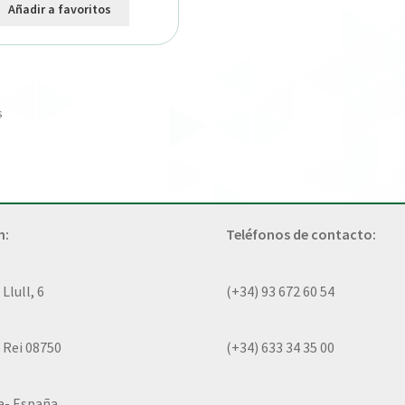
Añadir a favoritos
s
n:
Teléfonos de contacto:
lull, 6
(+34) 93 672 60 54
 Rei 08750
(+34) 633 34 35 00
a- España