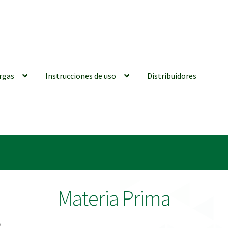
rgas
Instrucciones de uso
Distribuidores
iones generales
Conexiones CAD CAM
Distribuidores
Finalizar Ped
ions for Use (ENG)
Mi cuenta
On-line Store
Productos Favoritos
Materia Prima
utments | Tienda Online!
s