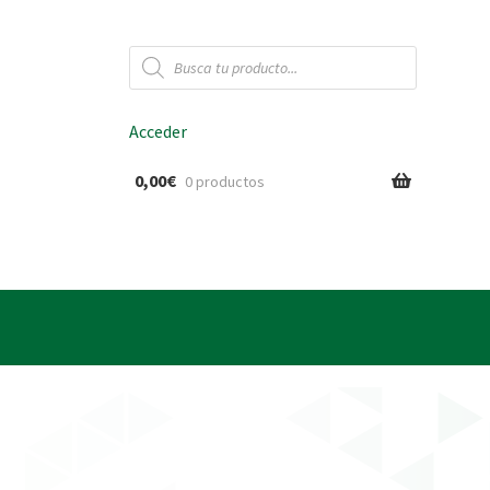
Búsqueda
de
productos
Acceder
0,00
€
0 productos
ido