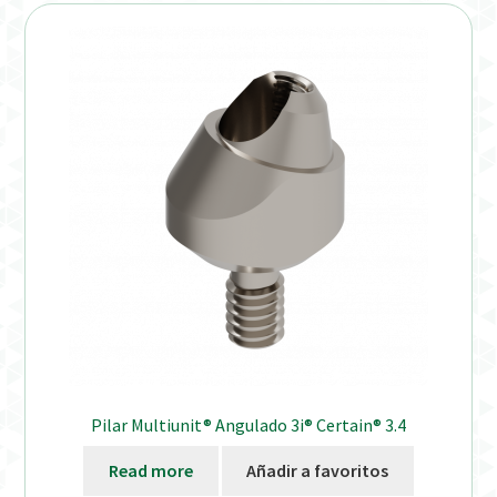
Distribuidores
Finalizar Pedido
Instrucciones de uso
Instrucciones de uso (ESP)
Instructions for Use (ENG)
Mi cuenta
On-line Store
Pilar Multiunit® Angulado 3i® Certain® 3.4
Productos Favoritos
Read more
Añadir a favoritos
Uso previsto