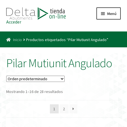
Ir
Ir
Menú
a
al
Acceder
la
contenido
Inicio
navegación
Inicio
Productos etiquetados “Pilar Mutiunit Angulado”
Acceso
Carrito
Pilar Mutiunit Angulado
Catálogo
Condiciones Bono
Mostrando 1–16 de 28 resultados
Condiciones generales
1
2
Conexiones CAD CAM