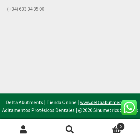
(+34) 633 34 35 00
Delta Abutments | Tienda Online |
www.deltaabutments.es
|
Aditamentos Protésicos Dentales | @2020 Sinumetrics Systems
0
Búsqueda
de