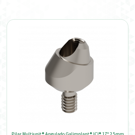
Pilar Multiunit® Angulado Galimplant® ICI® 17º 2.5mm