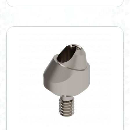
Verification Required
Welcome to DELTA Abutments | Tienda Online!