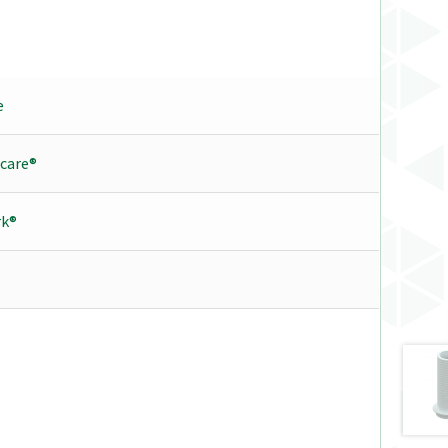
e
care®
k®