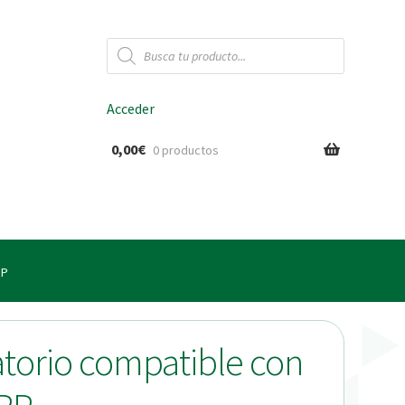
Búsqueda
de
productos
Acceder
0,00
€
0 productos
ido
RP
atorio compatible con