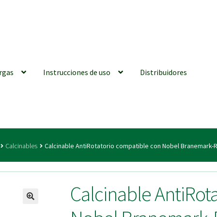
rgas
Instrucciones de uso
Distribuidores
iones generales
Conexiones CAD CAM
Distribuidores
Finalizar Ped
Calcinables
Calcinable AntiRotatorio compatible con Nobel Branemark-
ions for Use (ENG)
Mi cuenta
On-line Store
Productos Favoritos
Calcinable AntiRot
utments | Tienda Online!