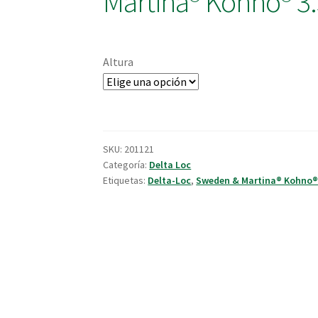
Martina® Kohno® 3
Altura
SKU:
201121
Categoría:
Delta Loc
Etiquetas:
Delta-Loc
,
Sweden & Martina® Kohno