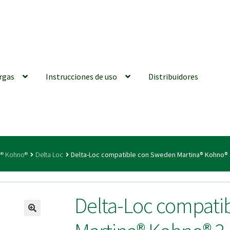
rgas
Instrucciones de uso
Distribuidores
iones generales
Conexiones CAD CAM
Distribuidores
Finalizar Ped
a® Kohno®
Delta Loc
Delta-Loc compatible con Sweden Martina® Kohno® 
ions for Use (ENG)
Mi cuenta
On-line Store
Productos Favoritos
Delta-Loc compati
utments | Tienda Online!