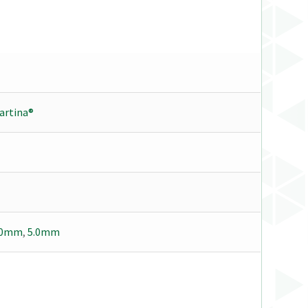
artina®
.0mm
,
5.0mm