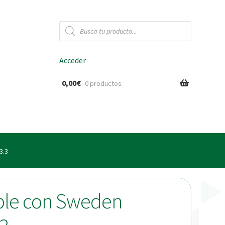
Búsqueda
de
productos
Acceder
0,00
€
0 productos
ido
3.3
ble con Sweden