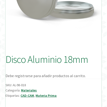
Distribuidores
Finalizar Pedido
Instrucciones de uso
Instrucciones de uso (ESP)
Instructions for Use (ENG)
Disco Aluminio 18mm
Mi cuenta
Debe registrarse para añadir productos al carrito.
On-line Store
SKU:
AL-98-018
Categoría:
Materiales
Productos Favoritos
Etiquetas:
CAD-CAM
,
Materia Prima
Uso previsto