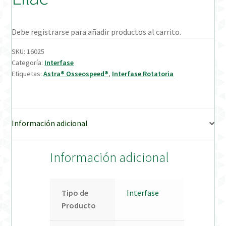
Verification Required
Debe registrarse para añadir productos al carrito.
Welcome to DELTA Abutments | Tienda Online!
SKU:
16025
Categoría:
Interfase
Etiquetas:
Astra® Osseospeed®
,
Interfase Rotatoria
Información adicional
Información adicional
Tipo de
Interfase
Producto