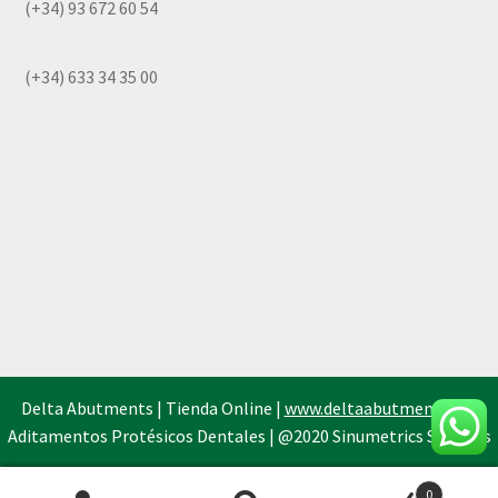
(+34) 93 672 60 54
(+34) 633 34 35 00
Delta Abutments | Tienda Online |
www.deltaabutments.es
|
Aditamentos Protésicos Dentales | @2020 Sinumetrics Systems
0