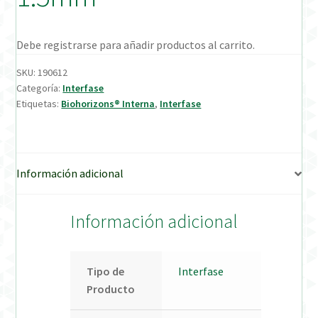
Verification Required
Debe registrarse para añadir productos al carrito.
Welcome to DELTA Abutments | Tienda Online!
SKU:
190612
Categoría:
Interfase
Etiquetas:
Biohorizons® Interna
,
Interfase
Información adicional
Información adicional
Tipo de
Interfase
Producto