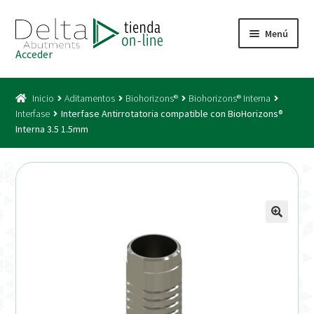
Ir
Ir
Menú
a
al
Acceder
la
contenido
Inicio
navegación
Inicio
Aditamentos
Biohorizons®
Biohorizons® Interna
Acceso
Interfase
Interfase Antirrotatoria compatible con BioHorizons®
Interna 3.5 1.5mm
Carrito
Catálogo
Condiciones Bono
Condiciones generales
Conexiones CAD CAM