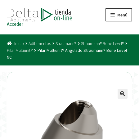
Ir
Ir
Menú
a
al
Acceder
la
contenido
Inicio
navegación
Inicio
Aditamentos
Straumann®
Straumann® Bone Level®
Acceso
Pilar Multiunit®
Pilar Multiunit® Angulado Straumann® Bone Level
NC
Carrito
Catálogo
Condiciones Bono
Condiciones generales
Conexiones CAD CAM