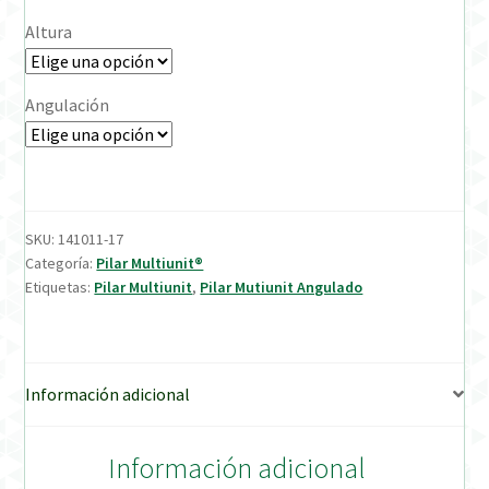
Altura
Verification Required
Angulación
Welcome to DELTA Abutments | Tienda Online!
SKU:
141011-17
Categoría:
Pilar Multiunit®
Etiquetas:
Pilar Multiunit
,
Pilar Mutiunit Angulado
Información adicional
Información adicional