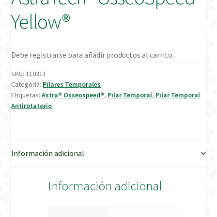
Yellow®
Verification Required
Welcome to DELTA Abutments | Tienda Online!
Debe registrarse para añadir productos al carrito.
SKU:
110311
Categoría:
Pilares Temporales
Etiquetas:
Astra® Osseospeed®
,
Pilar Temporal
,
Pilar Temporal
Antirotatorio
Información adicional
Información adicional