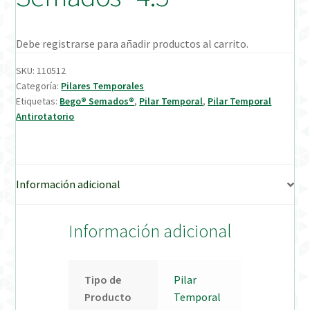
Verification Required
Debe registrarse para añadir productos al carrito.
Welcome to DELTA Abutments | Tienda Online!
SKU:
110512
Categoría:
Pilares Temporales
Etiquetas:
Bego® Semados®
,
Pilar Temporal
,
Pilar Temporal
Antirotatorio
Información adicional
Información adicional
Tipo de
Pilar
Producto
Temporal