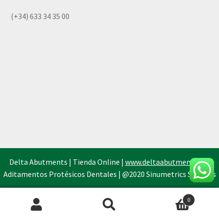
(+34) 633 34 35 00
Delta Abutments | Tienda Online |
www.deltaabutments.es
|
Aditamentos Protésicos Dentales | @2020 Sinumetrics Systems
0
Búsqueda
de