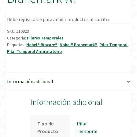
Verification Required
Debe registrarse para añadir productos al carrito.
Welcome to DELTA Abutments | Tienda Online!
SKU:
110923
Categoría:
Pilares Temporales
Etiquetas:
Nobel® Biocare®
,
Nobel® Branemark®
,
Pilar Temporal
,
Pilar Temporal Antirotatorio
Información adicional
Información adicional
Tipo de
Pilar
Producto
Temporal