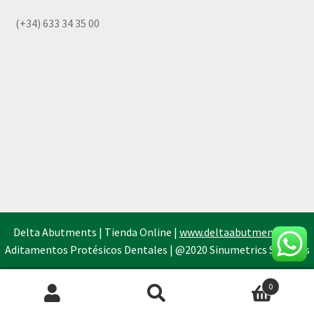
(+34) 633 34 35 00
Delta Abutments | Tienda Online |
www.deltaabutments.es
|
Aditamentos Protésicos Dentales | @2020 Sinumetrics Systems
0
Búsqueda
de