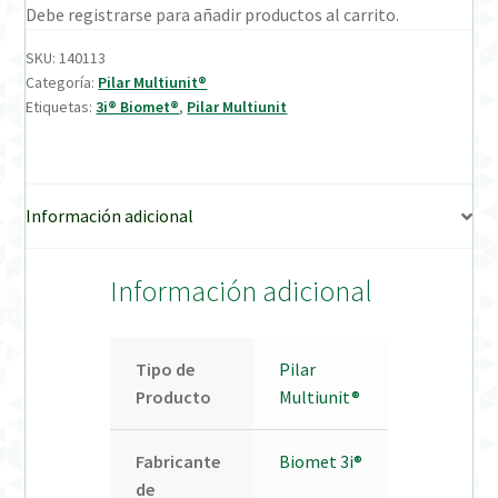
Debe registrarse para añadir productos al carrito.
Verification Required
SKU:
140113
Categoría:
Pilar Multiunit®
Etiquetas:
3i® Biomet®
,
Pilar Multiunit
Welcome to DELTA Abutments | Tienda Online!
Información adicional
Información adicional
Tipo de
Pilar
Producto
Multiunit®
Fabricante
Biomet 3i®
de