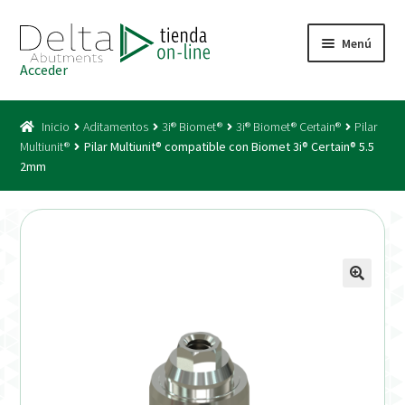
Ir
Ir
Menú
a
al
Acceder
la
contenido
Inicio
navegación
Inicio
Aditamentos
3i® Biomet®
3i® Biomet® Certain®
Pilar
Acceso
Multiunit®
Pilar Multiunit® compatible con Biomet 3i® Certain® 5.5
2mm
Carrito
Catálogo
Condiciones Bono
Condiciones generales
Conexiones CAD CAM