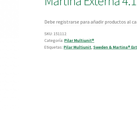
Martina Externa 4
Debe registrarse para añadir productos al car
SKU:
151112
Categoría:
Pilar Multiunit®
Etiquetas:
Pilar Multiunit
,
Sweden & Martina® Ex