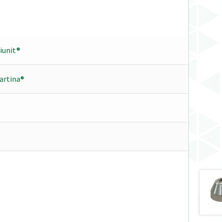
tiunit®
artina®