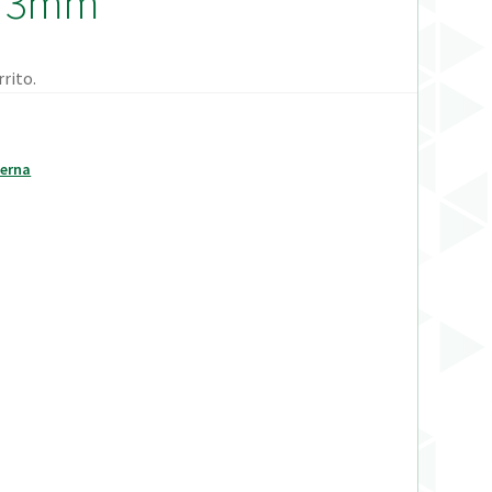
.1 3mm
rito.
terna