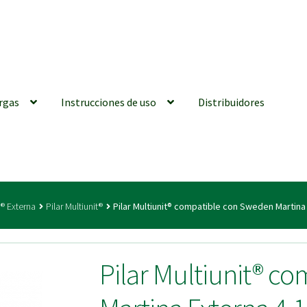
rgas
Instrucciones de uso
Distribuidores
iones generales
Conexiones CAD CAM
Distribuidores
Finalizar Ped
® Externa
Pilar Multiunit®
Pilar Multiunit® compatible con Sweden Martin
ions for Use (ENG)
Mi cuenta
On-line Store
Productos Favoritos
Pilar Multiunit® c
utments | Tienda Online!