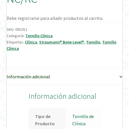
Verification Required
Debe registrarse para añadir productos al carrito.
Welcome to DELTA Abutments | Tienda Online!
SKU:
091011
Categoría:
Tornillo Clínica
Etiquetas:
Clínica
,
Straumann® Bone Level®
,
Tornillo
,
Tornillo
Clínica
Información adicional
Información adicional
Tipo de
Tornillo de
Producto
Clínica