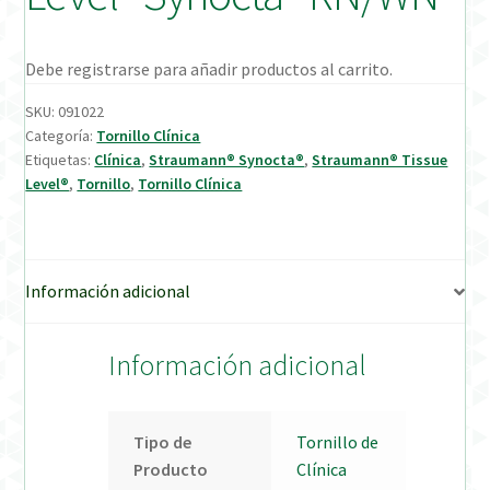
Verification Required
Debe registrarse para añadir productos al carrito.
Welcome to DELTA Abutments | Tienda Online!
SKU:
091022
Categoría:
Tornillo Clínica
Etiquetas:
Clínica
,
Straumann® Synocta®
,
Straumann® Tissue
Level®
,
Tornillo
,
Tornillo Clínica
Información adicional
Información adicional
Tipo de
Tornillo de
Producto
Clínica