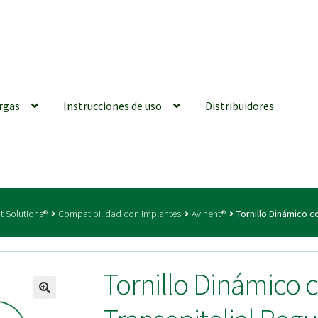
rgas
Instrucciones de uso
Distribuidores
iones generales
Conexiones CAD CAM
Distribuidores
Finalizar Ped
t Solutions®
Compatibilidad con Implantes
Avinent®
Tornillo Dinámico c
ions for Use (ENG)
Mi cuenta
On-line Store
Productos Favoritos
Tornillo Dinámico 
utments | Tienda Online!