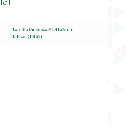
lar
Tornillo Dinámico M1.4 L3.9mm
15N·cm (14L39)