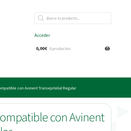
Búsqueda
de
productos
Acceder
0,00
€
0 productos
ido
ompatible con Avinent Transepitelial Regular
compatible con Avinent