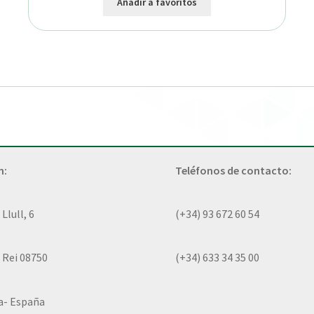
Añadir a favoritos
n:
Teléfonos de contacto:
lull, 6
(+34) 93 672 60 54
 Rei 08750
(+34) 633 34 35 00
a- España