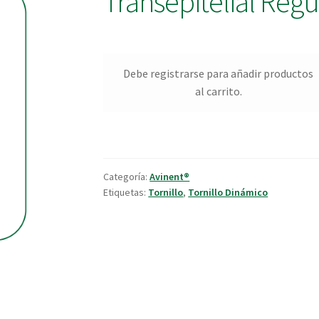
Transepitelial Regu
Debe registrarse para añadir productos
al carrito.
Categoría:
Avinent®
Etiquetas:
Tornillo
,
Tornillo Dinámico