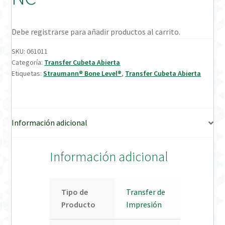
Verification Required
Debe registrarse para añadir productos al carrito.
Welcome to DELTA Abutments | Tienda Online!
SKU:
061011
Categoría:
Transfer Cubeta Abierta
Etiquetas:
Straumann® Bone Level®
,
Transfer Cubeta Abierta
Información adicional
Información adicional
Tipo de
Transfer de
Producto
Impresión