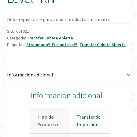
Verification Required
Debe registrarse para añadir productos al carrito.
Welcome to DELTA Abutments | Tienda Online!
SKU:
061021
Categoría:
Transfer Cubeta Abierta
Etiquetas:
Straumann® Tissue Level®
,
Transfer Cubeta Abierta
Información adicional
Información adicional
Tipo de
Transfer de
Producto
Impresión