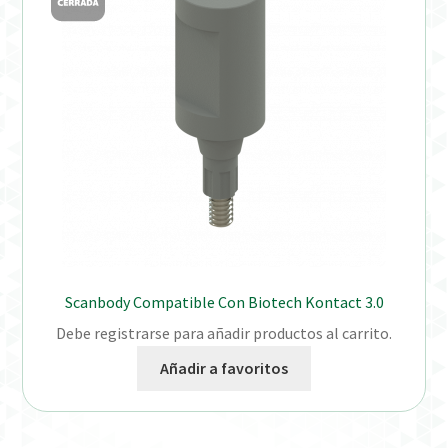
Distribuidores
Finalizar Pedido
Instrucciones de uso
Instrucciones de uso (ESP)
Instructions for Use (ENG)
Mi cuenta
Scanbody Compatible Con Biotech Kontact 3.0
Debe registrarse para añadir productos al carrito.
On-line Store
Añadir a favoritos
Productos Favoritos
Uso previsto