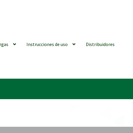
rgas
Instrucciones de uso
Distribuidores
iones generales
Conexiones CAD CAM
Distribuidores
Finalizar Ped
ions for Use (ENG)
Mi cuenta
On-line Store
Productos Favoritos
utments | Tienda Online!