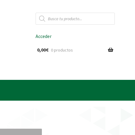
Búsqueda
de
productos
Acceder
0,00
€
0 productos
ido