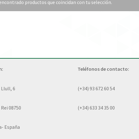
encontrado productos que coincidan con tu selección.
n:
Teléfonos de contacto:
lull, 6
(+34) 93 672 60 54
 Rei 08750
(+34) 633 34 35 00
a- España