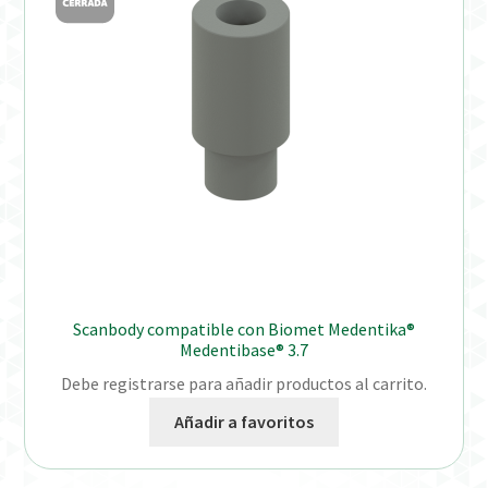
Distribuidores
Finalizar Pedido
Instrucciones de uso
Instrucciones de uso (ESP)
Instructions for Use (ENG)
Mi cuenta
Scanbody compatible con Biomet Medentika®
Medentibase® 3.7
On-line Store
Debe registrarse para añadir productos al carrito.
Añadir a favoritos
Productos Favoritos
Uso previsto