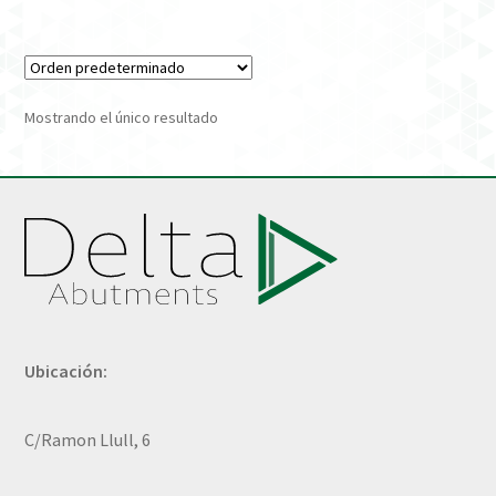
Verification Required
Welcome to DELTA Abutments | Tienda Online!
Mostrando el único resultado
Ubicación:
C/Ramon Llull, 6