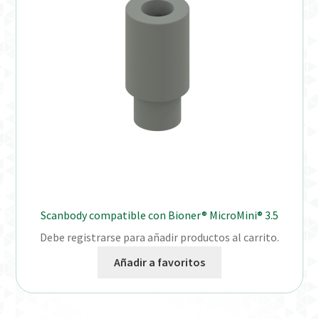
Distribuidores
Finalizar Pedido
Instrucciones de uso
Instrucciones de uso (ESP)
Instructions for Use (ENG)
Mi cuenta
Scanbody compatible con Bioner® MicroMini® 3.5
Debe registrarse para añadir productos al carrito.
On-line Store
Añadir a favoritos
Productos Favoritos
Uso previsto