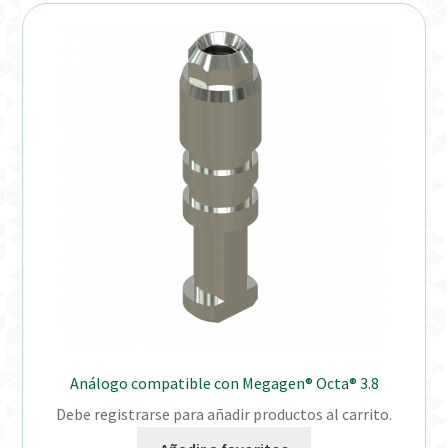
Distribuidores
Finalizar Pedido
Instrucciones de uso
Instrucciones de uso (ESP)
Instructions for Use (ENG)
Mi cuenta
On-line Store
Análogo compatible con Megagen® Octa® 3.8
Productos Favoritos
Debe registrarse para añadir productos al carrito.
Uso previsto