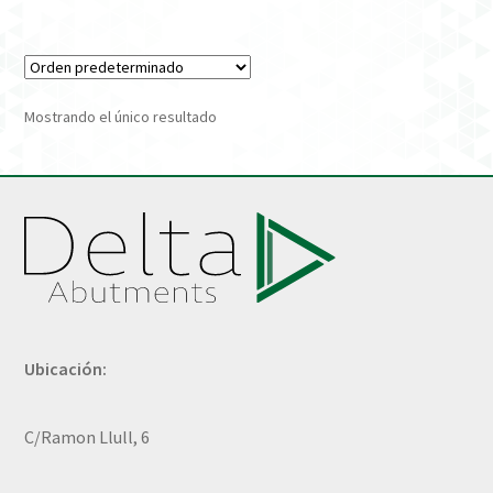
Verification Required
Welcome to DELTA Abutments | Tienda Online!
Mostrando el único resultado
Ubicación:
C/Ramon Llull, 6