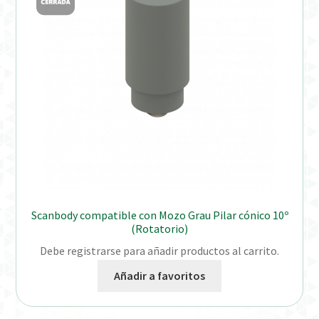
Distribuidores
Finalizar Pedido
Instrucciones de uso
Instrucciones de uso (ESP)
Instructions for Use (ENG)
Mi cuenta
Scanbody compatible con Mozo Grau Pilar cónico 10º
(Rotatorio)
On-line Store
Debe registrarse para añadir productos al carrito.
Añadir a favoritos
Productos Favoritos
Uso previsto