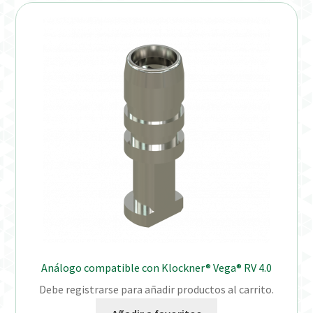
Distribuidores
Finalizar Pedido
Instrucciones de uso
Instrucciones de uso (ESP)
Instructions for Use (ENG)
Mi cuenta
On-line Store
Análogo compatible con Klockner® Vega® RV 4.0
Productos Favoritos
Debe registrarse para añadir productos al carrito.
Uso previsto