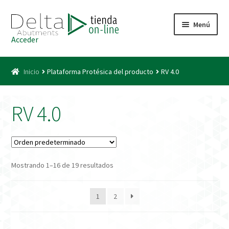
Ir
Ir
Menú
a
al
Acceder
la
contenido
Inicio
navegación
Inicio
Plataforma Protésica del producto
RV 4.0
Acceso
Carrito
RV 4.0
Catálogo
Condiciones Bono
Mostrando 1–16 de 19 resultados
Condiciones generales
1
2
Conexiones CAD CAM