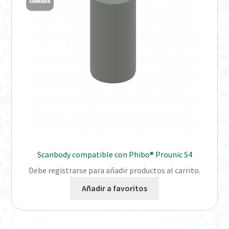
Distribuidores
Finalizar Pedido
Instrucciones de uso
Instrucciones de uso (ESP)
Instructions for Use (ENG)
Mi cuenta
Scanbody compatible con Phibo® Prounic S4
Debe registrarse para añadir productos al carrito.
On-line Store
Añadir a favoritos
Productos Favoritos
Uso previsto