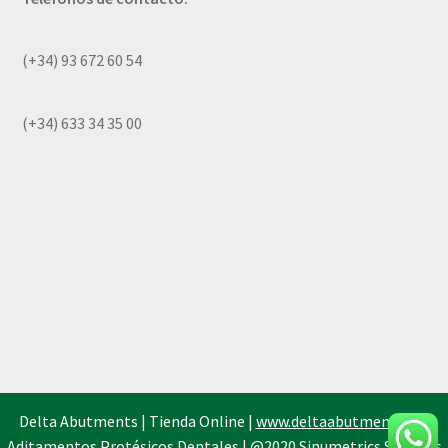
Verification Required
(+34) 93 672 60 54
Welcome to DELTA Abutments | Tienda Online!
(+34) 633 34 35 00
Delta Abutments | Tienda Online |
www.deltaabutments.es
|
Aditamentos Protésicos Dentales | @2020 Sinumetrics Systems