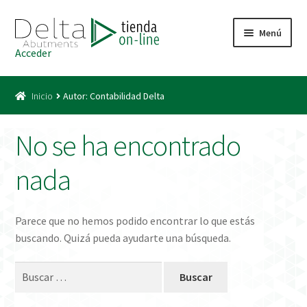
Ir
Ir
Menú
a
al
Acceder
la
contenido
Inicio
navegación
Inicio
Autor: Contabilidad Delta
Acceso
No se ha encontrado
Carrito
nada
Catálogo
Condiciones Bono
Parece que no hemos podido encontrar lo que estás
buscando. Quizá pueda ayudarte una búsqueda.
Condiciones generales
Buscar:
Conexiones CAD CAM