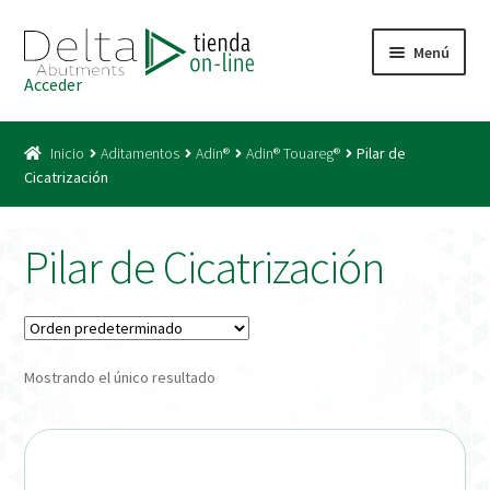
Ir
Ir
Menú
a
al
Acceder
la
contenido
Inicio
navegación
Inicio
Aditamentos
Adin®
Adin® Touareg®
Pilar de
Acceso
Cicatrización
Carrito
Pilar de Cicatrización
Catálogo
Condiciones Bono
Mostrando el único resultado
Condiciones generales
Conexiones CAD CAM