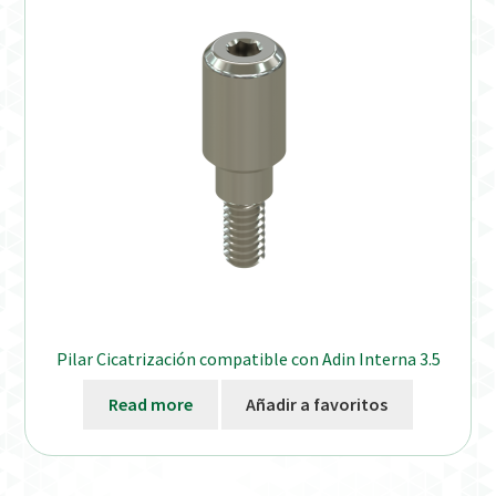
Distribuidores
Finalizar Pedido
Instrucciones de uso
Instrucciones de uso (ESP)
Instructions for Use (ENG)
Mi cuenta
Pilar Cicatrización compatible con Adin Interna 3.5
On-line Store
Read more
Añadir a favoritos
Productos Favoritos
Uso previsto