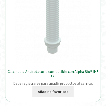
Distribuidores
Finalizar Pedido
Instrucciones de uso
Instrucciones de uso (ESP)
Instructions for Use (ENG)
Mi cuenta
Calcinable Antirotatorio compatible con Alpha Bio® IH®
3.75
On-line Store
Debe registrarse para añadir productos al carrito.
Añadir a favoritos
Productos Favoritos
Uso previsto