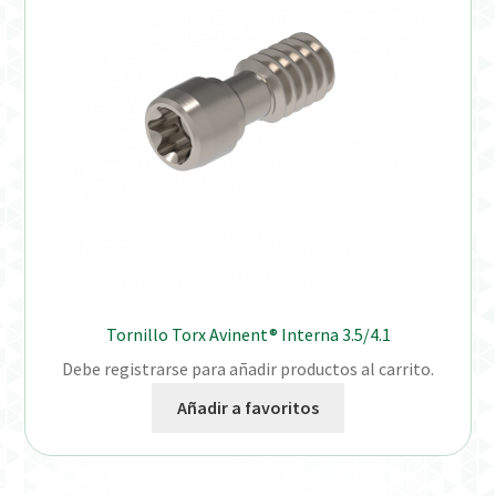
Distribuidores
Finalizar Pedido
Instrucciones de uso
Instrucciones de uso (ESP)
Instructions for Use (ENG)
Mi cuenta
Tornillo Torx Avinent® Interna 3.5/4.1
Debe registrarse para añadir productos al carrito.
On-line Store
Añadir a favoritos
Productos Favoritos
Uso previsto