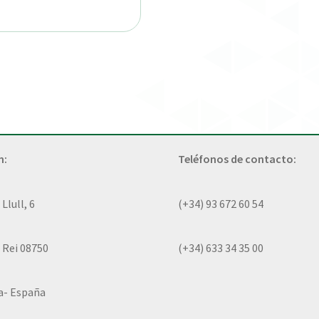
n:
Teléfonos de contacto:
lull, 6
(+34) 93 672 60 54
 Rei 08750
(+34) 633 34 35 00
a- España