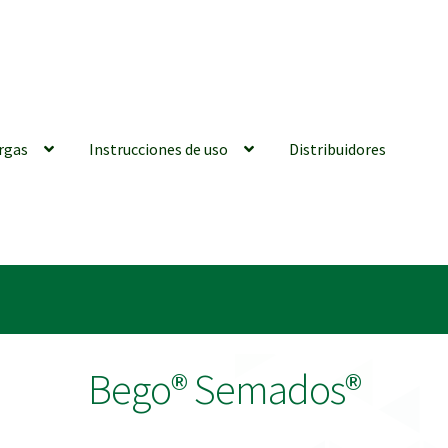
rgas
Instrucciones de uso
Distribuidores
iones generales
Conexiones CAD CAM
Distribuidores
Finalizar Ped
ions for Use (ENG)
Mi cuenta
On-line Store
Productos Favoritos
Bego® Semados®
utments | Tienda Online!