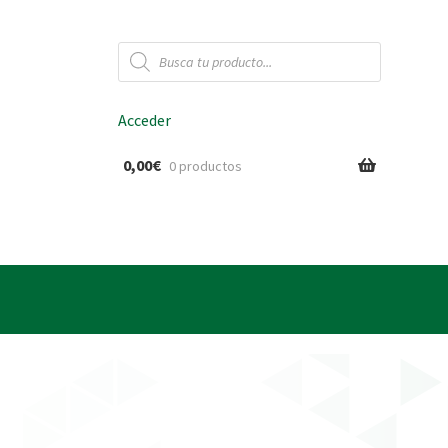
Búsqueda
de
productos
Acceder
0,00
€
0 productos
ido