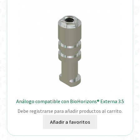
Distribuidores
Finalizar Pedido
Instrucciones de uso
Instrucciones de uso (ESP)
Instructions for Use (ENG)
Mi cuenta
Análogo compatible con BioHorizons® Externa 3.5
On-line Store
Debe registrarse para añadir productos al carrito.
Productos Favoritos
Añadir a favoritos
Uso previsto