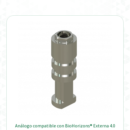
Verification Required
Welcome to DELTA Abutments | Tienda Online!
Análogo compatible con BioHorizons® Externa 4.0