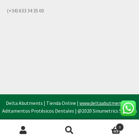
(+34) 633 34 35 00
Delta Abutments | Tienda Online |
www.deltaabutments.es
|
Aditamentos Protésicos Dentales | @2020 Sinumetrics Systems
0
Búsqueda