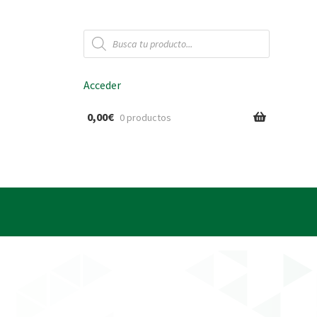
Búsqueda
de
productos
Acceder
0,00
€
0 productos
ido