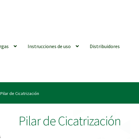
rgas
Instrucciones de uso
Distribuidores
iones generales
Conexiones CAD CAM
Distribuidores
Finalizar Ped
Pilar de Cicatrización
ions for Use (ENG)
Mi cuenta
On-line Store
Productos Favoritos
Pilar de Cicatrización
utments | Tienda Online!
s