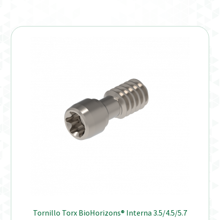
Verification Required
Welcome to DELTA Abutments | Tienda Online!
Tornillo Torx BioHorizons® Interna 3.5/4.5/5.7