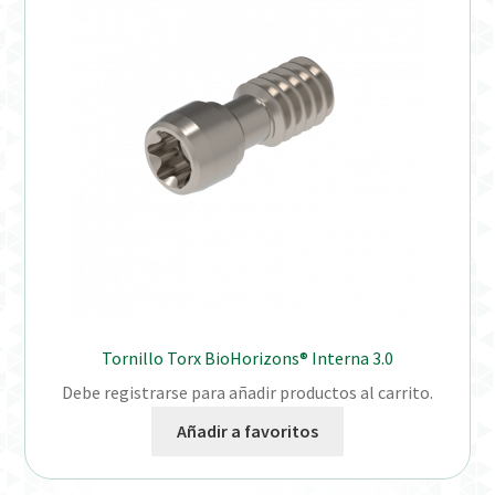
Distribuidores
Finalizar Pedido
Instrucciones de uso
Instrucciones de uso (ESP)
Instructions for Use (ENG)
Mi cuenta
Tornillo Torx BioHorizons® Interna 3.0
On-line Store
Debe registrarse para añadir productos al carrito.
Productos Favoritos
Añadir a favoritos
Uso previsto