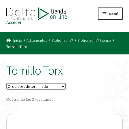
Ir
Ir
Menú
a
al
Acceder
la
contenido
Inicio
navegación
Inicio
Aditamentos
Biohorizons®
Biohorizons® Interna
Acceso
Tornillo Torx
Carrito
Tornillo Torx
Catálogo
Condiciones Bono
Mostrando los 2 resultados
Condiciones generales
Conexiones CAD CAM