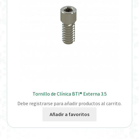
Distribuidores
Finalizar Pedido
Instrucciones de uso
Instrucciones de uso (ESP)
Instructions for Use (ENG)
Mi cuenta
Tornillo de Clínica BTI® Externa 3.5
Debe registrarse para añadir productos al carrito.
On-line Store
Añadir a favoritos
Productos Favoritos
Uso previsto