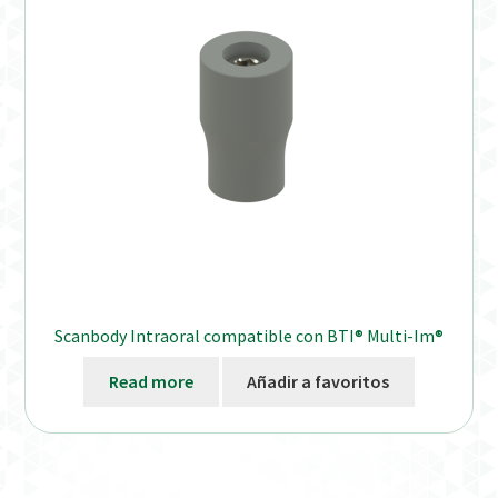
Distribuidores
Finalizar Pedido
Instrucciones de uso
Instrucciones de uso (ESP)
Instructions for Use (ENG)
Mi cuenta
Scanbody Intraoral compatible con BTI® Multi-Im®
On-line Store
Read more
Añadir a favoritos
Productos Favoritos
Uso previsto