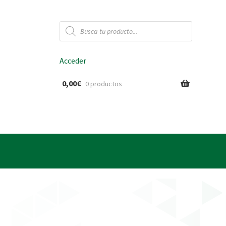
Búsqueda
de
productos
Acceder
0,00
€
0 productos
ido