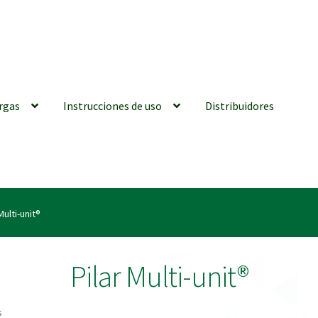
rgas
Instrucciones de uso
Distribuidores
iones generales
Conexiones CAD CAM
Distribuidores
Finalizar Ped
Multi-unit®
ions for Use (ENG)
Mi cuenta
On-line Store
Productos Favoritos
Pilar Multi-unit®
utments | Tienda Online!
s