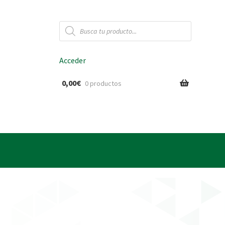
Búsqueda
de
productos
Acceder
0,00
€
0 productos
ido