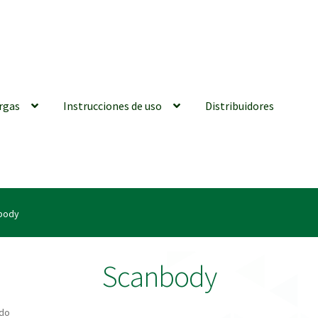
rgas
Instrucciones de uso
Distribuidores
iones generales
Conexiones CAD CAM
Distribuidores
Finalizar Ped
body
ions for Use (ENG)
Mi cuenta
On-line Store
Productos Favoritos
Scanbody
utments | Tienda Online!
ado