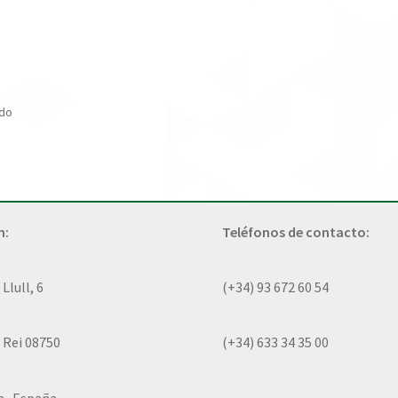
ado
n:
Teléfonos de contacto:
lull, 6
(+34) 93 672 60 54
 Rei 08750
(+34) 633 34 35 00
a- España