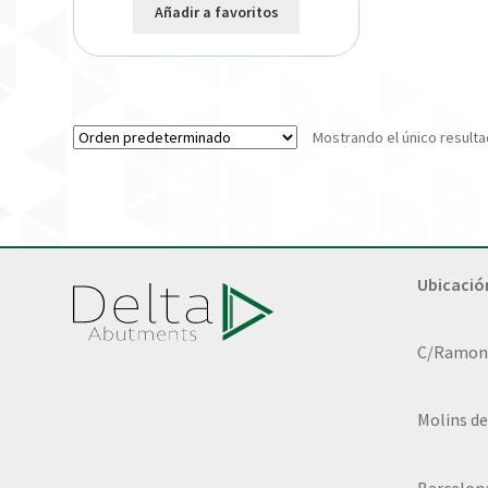
Añadir a favoritos
Mostrando el único result
Ubicació
C/Ramon L
Molins de
Barcelon