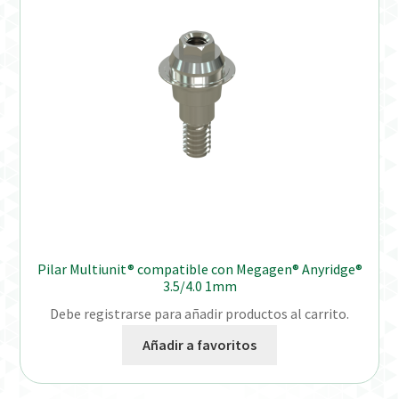
Distribuidores
Finalizar Pedido
Instrucciones de uso
Instrucciones de uso (ESP)
Instructions for Use (ENG)
Mi cuenta
Pilar Multiunit® compatible con Megagen® Anyridge®
3.5/4.0 1mm
On-line Store
Debe registrarse para añadir productos al carrito.
Añadir a favoritos
Productos Favoritos
Uso previsto