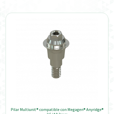
Verification Required
Welcome to DELTA Abutments | Tienda Online!
Pilar Multiunit® compatible con Megagen® Anyridge®