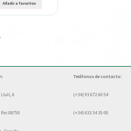
Añadir a favoritos
s
n:
Teléfonos de contacto:
lull, 6
(+34) 93 672 60 54
 Rei 08750
(+34) 633 34 35 00
a- España