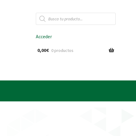
Búsqueda
de
productos
Acceder
0,00
€
0 productos
ido