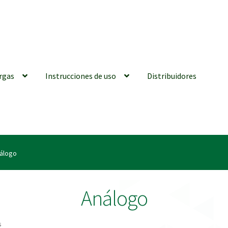
rgas
Instrucciones de uso
Distribuidores
iones generales
Conexiones CAD CAM
Distribuidores
Finalizar Ped
álogo
ions for Use (ENG)
Mi cuenta
On-line Store
Productos Favoritos
Análogo
utments | Tienda Online!
s