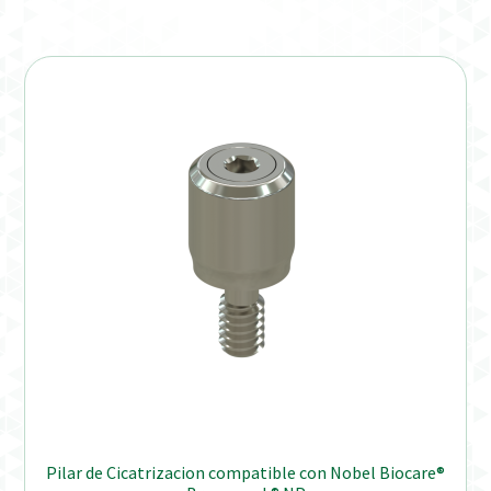
Verification Required
Welcome to DELTA Abutments | Tienda Online!
Pilar de Cicatrizacion compatible con Nobel Biocare®