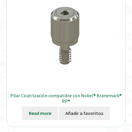
Distribuidores
Finalizar Pedido
Instrucciones de uso
Instrucciones de uso (ESP)
Instructions for Use (ENG)
Mi cuenta
Pilar Cicatrización compatible con Nobel® Branemark®
On-line Store
RP®
Read more
Añadir a favoritos
Productos Favoritos
Uso previsto