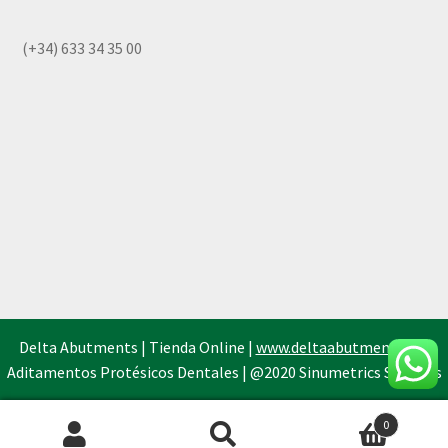
(+34) 633 34 35 00
Delta Abutments | Tienda Online |
www.deltaabutments.es
|
Aditamentos Protésicos Dentales | @2020 Sinumetrics Systems
0