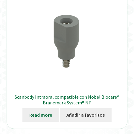
Distribuidores
Finalizar Pedido
Instrucciones de uso
Instrucciones de uso (ESP)
Instructions for Use (ENG)
Mi cuenta
Scanbody Intraoral compatible con Nobel Biocare®
On-line Store
Branemark System® NP
Read more
Añadir a favoritos
Productos Favoritos
Uso previsto