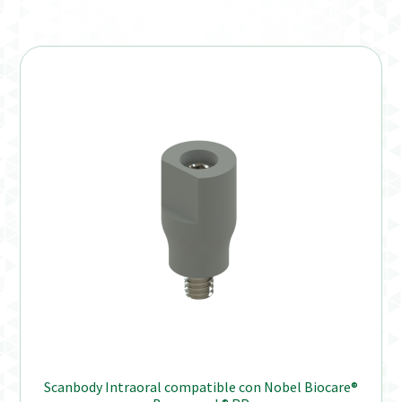
Verification Required
Welcome to DELTA Abutments | Tienda Online!
Scanbody Intraoral compatible con Nobel Biocare®