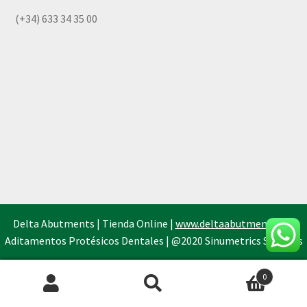
(+34) 633 34 35 00
Delta Abutments | Tienda Online |
www.deltaabutments.es
|
Aditamentos Protésicos Dentales | @2020 Sinumetrics Systems
0
Búsqueda
de