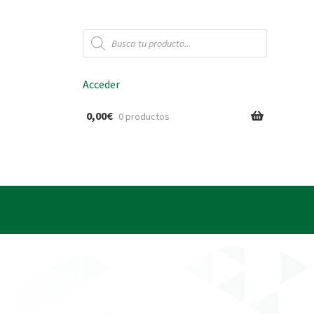
Búsqueda
de
productos
Acceder
0,00
€
0 productos
ido