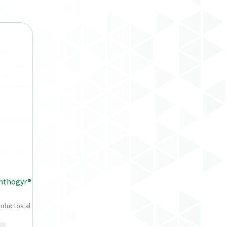
nthogyr®
oductos al