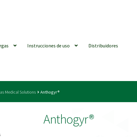
rgas
Instrucciones de uso
Distribuidores
iones generales
Conexiones CAD CAM
Distribuidores
Finalizar Ped
as Medical Solutions
Anthogyr®
ions for Use (ENG)
Mi cuenta
On-line Store
Productos Favoritos
Anthogyr®
utments | Tienda Online!
s