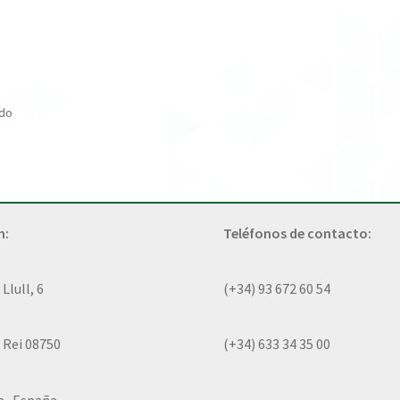
ado
n:
Teléfonos de contacto:
lull, 6
(+34) 93 672 60 54
 Rei 08750
(+34) 633 34 35 00
a- España