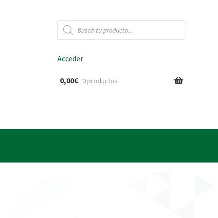
Búsqueda
de
productos
Acceder
0,00
€
0 productos
ido