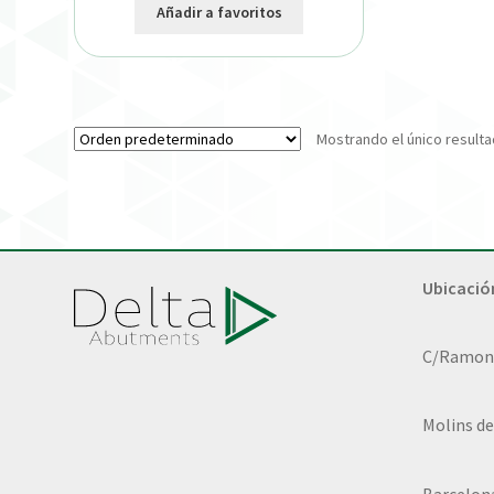
Añadir a favoritos
Mostrando el único result
Ubicació
C/Ramon L
Molins de
Barcelon