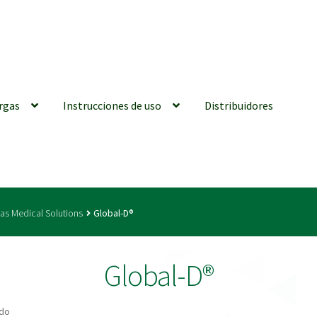
rgas
Instrucciones de uso
Distribuidores
iones generales
Conexiones CAD CAM
Distribuidores
Finalizar Ped
as Medical Solutions
Global-D®
ions for Use (ENG)
Mi cuenta
On-line Store
Productos Favoritos
Global-D®
utments | Tienda Online!
ado