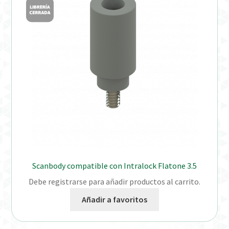
Distribuidores
Finalizar Pedido
Instrucciones de uso
Instrucciones de uso (ESP)
Instructions for Use (ENG)
Mi cuenta
Scanbody compatible con Intralock Flatone 3.5
On-line Store
Debe registrarse para añadir productos al carrito.
Productos Favoritos
Añadir a favoritos
Uso previsto