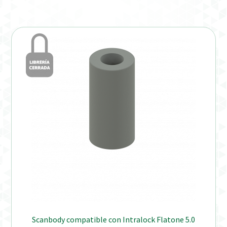
Verification Required
Welcome to DELTA Abutments | Tienda Online!
Scanbody compatible con Intralock Flatone 5.0